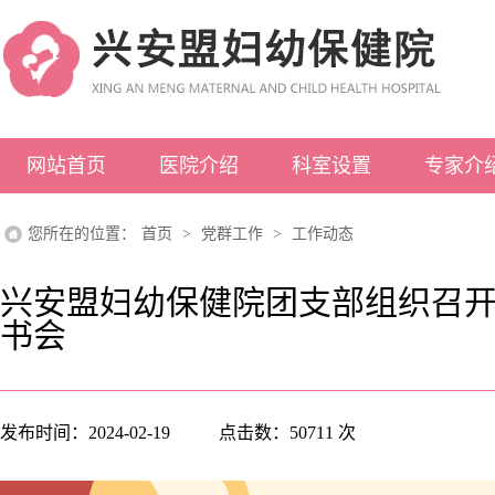
网站首页
医院介绍
科室设置
专家介
医院概况
科室介绍
您所在的位置：
首页
>
党群工作
>
工作动态
领导介绍
医院荣誉
兴安盟妇幼保健院团支部组织召
书会
组织架构
先进设备
发布时间：
2024-02-19
点击数：
50711
次